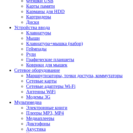
Флэшки USB
Карты памяти
Карманы для HDD
Картридеры
Диски
Устройства ввода
Клавиатуры
Мыши
Клавиатура+мышка (набор)
Геймпады
Рули
Графические планшеты
Коврики для мышек
Сетевое оборудование
Маршрутизаторы, точки доступа, коммутаторы
Сетевые карты
Сетевые адаптеры Wi-Fi
Антенны WiFi
Модемы 3G
Мультимедиа
Электронные книги
Плееры MP3, MP4
Медиаплееры
Диктофоны
Акустика