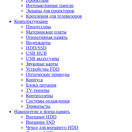
Проекторы
Интерактивные панели
Экраны для проекторов
Крепления для телевизоров
Комплектующие
Процессоры
Материнские платы
Оперативная память
Видеокарты
HDD/SSD
USB HUB
USB аксессуары
Звуковые карты
Устройства FDD
Оптические приводы
Корпуса
Блоки питания
TV-тюнеры
Контроллеры
Системы охлаждения
Термопасты
Накопители и флеш-память
Внешние HDD
Внешние SSD
Чехол для внешнего HDD