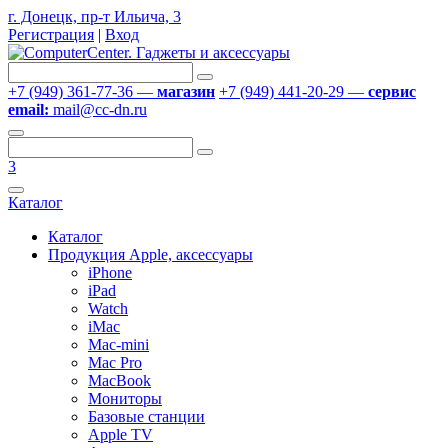
г. Донецк, пр-т Ильича, 3
Регистрация
|
Вход
+7 (949) 361-77-36 —
магазин
+7 (949) 441-20-29 —
сервис
email:
mail@cc-dn.ru
3
Каталог
Каталог
Продукция Apple, аксессуары
iPhone
iPad
Watch
iMac
Mac-mini
Mac Pro
MacBook
Мониторы
Базовые станции
Apple TV