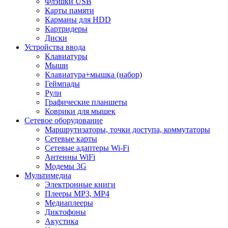
Флэшки USB
Карты памяти
Карманы для HDD
Картридеры
Диски
Устройства ввода
Клавиатуры
Мыши
Клавиатура+мышка (набор)
Геймпады
Рули
Графические планшеты
Коврики для мышек
Сетевое оборудование
Маршрутизаторы, точки доступа, коммутаторы
Сетевые карты
Сетевые адаптеры Wi-Fi
Антенны WiFi
Модемы 3G
Мультимедиа
Электронные книги
Плееры MP3, MP4
Медиаплееры
Диктофоны
Акустика