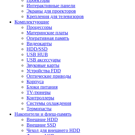
Проекторы
Интерактивные панели
Экраны для проекторов
Крепления для телевизоров
Комплектующие
Процессоры
Материнские платы
Оперативная память
Видеокарты
HDD/SSD
USB HUB
USB аксессуары
Звуковые карты
Устройства FDD
Оптические приводы
Корпуса
Блоки питания
TV-тюнеры
Контроллеры
Системы охлаждения
Термопасты
Накопители и флеш-память
Внешние HDD
Внешние SSD
Чехол для внешнего HDD