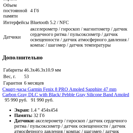
Объем
постоянной
4 Гб
памяти
Интерфейсы
Bluetooth 5.2 / NFC
акселерометр / гироскоп / магнитометр / датчик
сердечного ритма / пульсоксиметр / датчик
Датчики
освещенности / датчик атмосферного давления /
компас / шагомер / датчик температуры
Дополнительно
Габариты
46.3х46.3х10.9 мм
Вес, г.
53
Гарантия
6 месяцев
Смарт-часы Gаrmin Fеniх 8 РRО Аmоlеd Sаррhirе 47 mm
Саrbоn Grаy DLС with Вlасk/ Реbblе Grаy Siliсоnе Ваnd Amoled
95 990 руб.
91 990 руб.
Экран:
1.4 " 454x454
Память:
32 Гб
Датчики:
акселерометр / гироскоп / датчик сердечного
ритма / пульсоксиметр / датчик освещенности / датчик
атмосферного давления / компас / шагомер / датчик