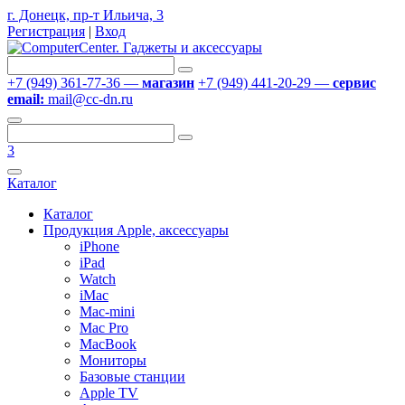
г. Донецк, пр-т Ильича, 3
Регистрация
|
Вход
+7 (949) 361-77-36 —
магазин
+7 (949) 441-20-29 —
сервис
email:
mail@cc-dn.ru
3
Каталог
Каталог
Продукция Apple, аксессуары
iPhone
iPad
Watch
iMac
Mac-mini
Mac Pro
MacBook
Мониторы
Базовые станции
Apple TV