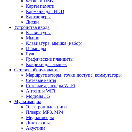
Флэшки USB
Карты памяти
Карманы для HDD
Картридеры
Диски
Устройства ввода
Клавиатуры
Мыши
Клавиатура+мышка (набор)
Геймпады
Рули
Графические планшеты
Коврики для мышек
Сетевое оборудование
Маршрутизаторы, точки доступа, коммутаторы
Сетевые карты
Сетевые адаптеры Wi-Fi
Антенны WiFi
Модемы 3G
Мультимедиа
Электронные книги
Плееры MP3, MP4
Медиаплееры
Диктофоны
Акустика