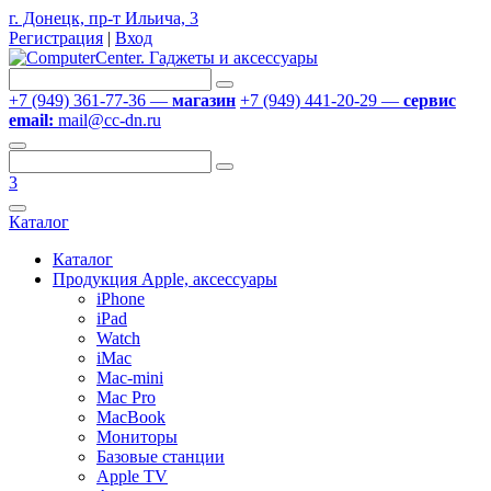
г. Донецк, пр-т Ильича, 3
Регистрация
|
Вход
+7 (949) 361-77-36 —
магазин
+7 (949) 441-20-29 —
сервис
email:
mail@cc-dn.ru
3
Каталог
Каталог
Продукция Apple, аксессуары
iPhone
iPad
Watch
iMac
Mac-mini
Mac Pro
MacBook
Мониторы
Базовые станции
Apple TV