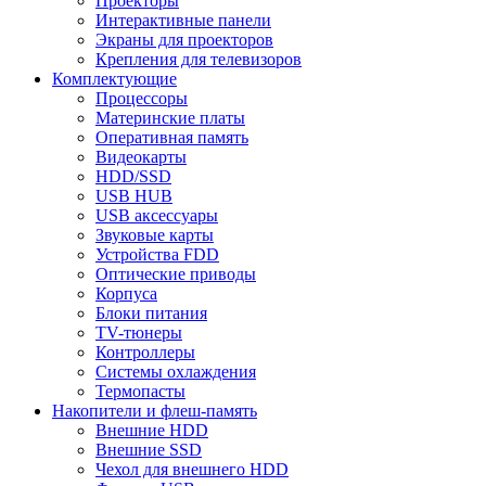
Проекторы
Интерактивные панели
Экраны для проекторов
Крепления для телевизоров
Комплектующие
Процессоры
Материнские платы
Оперативная память
Видеокарты
HDD/SSD
USB HUB
USB аксессуары
Звуковые карты
Устройства FDD
Оптические приводы
Корпуса
Блоки питания
TV-тюнеры
Контроллеры
Системы охлаждения
Термопасты
Накопители и флеш-память
Внешние HDD
Внешние SSD
Чехол для внешнего HDD