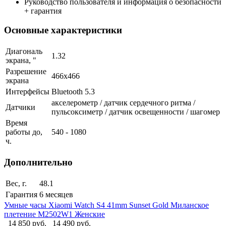
Руководство пользователя и информация о безопасности
+ гарантия
Основные характеристики
Диагональ
1.32
экрана, "
Разрешение
466x466
экрана
Интерфейсы
Bluetooth 5.3
акселерометр / датчик сердечного ритма /
Датчики
пульсоксиметр / датчик освещенности / шагомер
Время
работы до,
540 - 1080
ч.
Дополнительно
Вес, г.
48.1
Гарантия
6 месяцев
Умные часы Xiaomi Watch S4 41mm Sunset Gold Миланское
плетение M2502W1 Женские
14 850 руб.
14 490 руб.