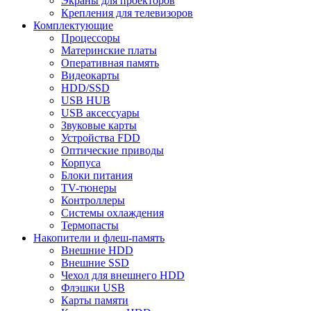
Экраны для проекторов
Крепления для телевизоров
Комплектующие
Процессоры
Материнские платы
Оперативная память
Видеокарты
HDD/SSD
USB HUB
USB аксессуары
Звуковые карты
Устройства FDD
Оптические приводы
Корпуса
Блоки питания
TV-тюнеры
Контроллеры
Системы охлаждения
Термопасты
Накопители и флеш-память
Внешние HDD
Внешние SSD
Чехол для внешнего HDD
Флэшки USB
Карты памяти