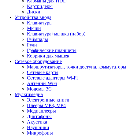
Карманы для HDD
Картридеры
Диски
Устройства ввода
Клавиатуры
Мыши
Клавиатура+мышка (набор)
Геймпады
Рули
Графические планшеты
Коврики для мышек
Сетевое оборудование
Маршрутизаторы, точки доступа, коммутаторы
Сетевые карты
Сетевые адаптеры Wi-Fi
Антенны WiFi
Модемы 3G
Мультимедиа
Электронные книги
Плееры MP3, MP4
Медиаплееры
Диктофоны
Акустика
Наушники
Микрофоны