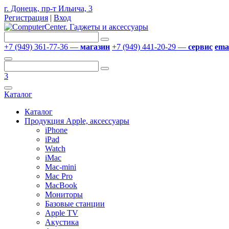
г. Донецк, пр-т Ильича, 3
Регистрация
|
Вход
+7 (949) 361-77-36 —
магазин
+7 (949) 441-20-29 —
сервис
emai
3
Каталог
Каталог
Продукция Apple, аксессуары
iPhone
iPad
Watch
iMac
Mac-mini
Mac Pro
MacBook
Мониторы
Базовые станции
Apple TV
Акустика