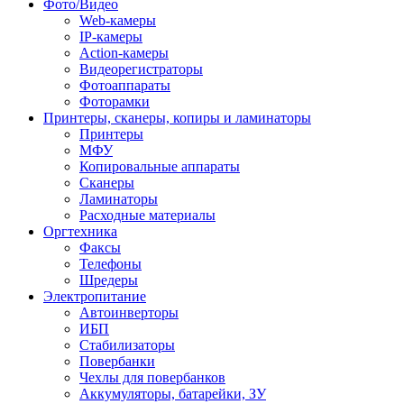
Фото/Видео
Web-камеры
IP-камеры
Action-камеры
Видеорегистраторы
Фотоаппараты
Фоторамки
Принтеры, сканеры, копиры и ламинаторы
Принтеры
МФУ
Копировальные аппараты
Сканеры
Ламинаторы
Расходные материалы
Оргтехника
Факсы
Телефоны
Шредеры
Электропитание
Автоинверторы
ИБП
Стабилизаторы
Повербанки
Чехлы для повербанков
Аккумуляторы, батарейки, ЗУ