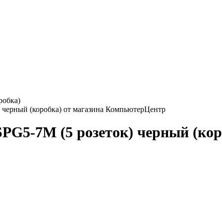
робка)
SPG5-7M (5 розеток) черный (кор