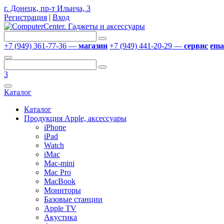
г. Донецк, пр-т Ильича, 3
Регистрация
|
Вход
+7 (949) 361-77-36 —
магазин
+7 (949) 441-20-29 —
сервис
emai
3
Каталог
Каталог
Продукция Apple, аксессуары
iPhone
iPad
Watch
iMac
Mac-mini
Mac Pro
MacBook
Мониторы
Базовые станции
Apple TV
Акустика