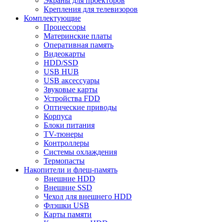
Экраны для проекторов
Крепления для телевизоров
Комплектующие
Процессоры
Материнские платы
Оперативная память
Видеокарты
HDD/SSD
USB HUB
USB аксессуары
Звуковые карты
Устройства FDD
Оптические приводы
Корпуса
Блоки питания
TV-тюнеры
Контроллеры
Системы охлаждения
Термопасты
Накопители и флеш-память
Внешние HDD
Внешние SSD
Чехол для внешнего HDD
Флэшки USB
Карты памяти