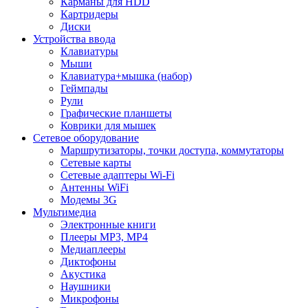
Карманы для HDD
Картридеры
Диски
Устройства ввода
Клавиатуры
Мыши
Клавиатура+мышка (набор)
Геймпады
Рули
Графические планшеты
Коврики для мышек
Сетевое оборудование
Маршрутизаторы, точки доступа, коммутаторы
Сетевые карты
Сетевые адаптеры Wi-Fi
Антенны WiFi
Модемы 3G
Мультимедиа
Электронные книги
Плееры MP3, MP4
Медиаплееры
Диктофоны
Акустика
Наушники
Микрофоны