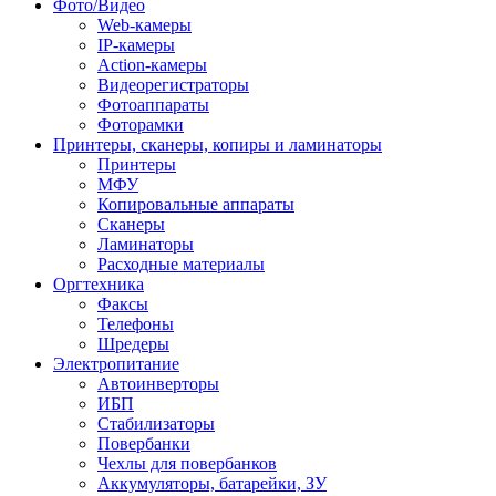
Фото/Видео
Web-камеры
IP-камеры
Action-камеры
Видеорегистраторы
Фотоаппараты
Фоторамки
Принтеры, сканеры, копиры и ламинаторы
Принтеры
МФУ
Копировальные аппараты
Сканеры
Ламинаторы
Расходные материалы
Оргтехника
Факсы
Телефоны
Шредеры
Электропитание
Автоинверторы
ИБП
Стабилизаторы
Повербанки
Чехлы для повербанков
Аккумуляторы, батарейки, ЗУ