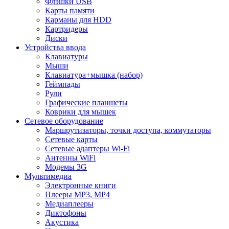
Флэшки USB
Карты памяти
Карманы для HDD
Картридеры
Диски
Устройства ввода
Клавиатуры
Мыши
Клавиатура+мышка (набор)
Геймпады
Рули
Графические планшеты
Коврики для мышек
Сетевое оборудование
Маршрутизаторы, точки доступа, коммутаторы
Сетевые карты
Сетевые адаптеры Wi-Fi
Антенны WiFi
Модемы 3G
Мультимедиа
Электронные книги
Плееры MP3, MP4
Медиаплееры
Диктофоны
Акустика