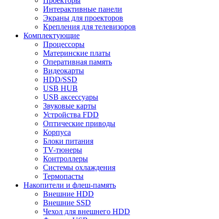
Проекторы
Интерактивные панели
Экраны для проекторов
Крепления для телевизоров
Комплектующие
Процессоры
Материнские платы
Оперативная память
Видеокарты
HDD/SSD
USB HUB
USB аксессуары
Звуковые карты
Устройства FDD
Оптические приводы
Корпуса
Блоки питания
TV-тюнеры
Контроллеры
Системы охлаждения
Термопасты
Накопители и флеш-память
Внешние HDD
Внешние SSD
Чехол для внешнего HDD