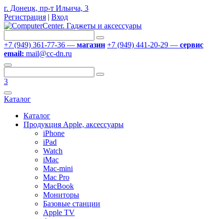
г. Донецк, пр-т Ильича, 3
Регистрация
|
Вход
+7 (949) 361-77-36 —
магазин
+7 (949) 441-20-29 —
сервис
email:
mail@cc-dn.ru
3
Каталог
Каталог
Продукция Apple, аксессуары
iPhone
iPad
Watch
iMac
Mac-mini
Mac Pro
MacBook
Мониторы
Базовые станции
Apple TV