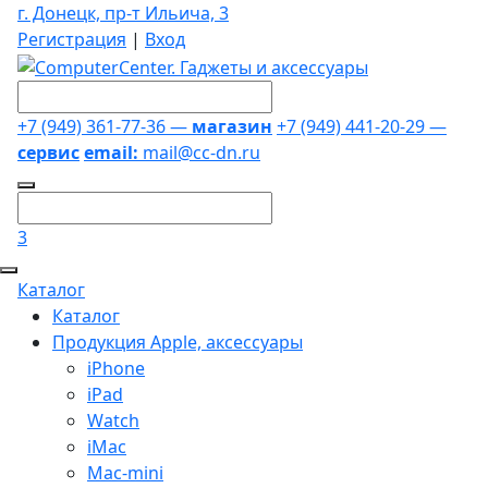
г. Донецк, пр-т Ильича, 3
Регистрация
|
Вход
+7 (949) 361-77-36 —
магазин
+7 (949) 441-20-29 —
сервис
email:
mail@cc-dn.ru
3
Каталог
Каталог
Продукция Apple, аксессуары
iPhone
iPad
Watch
iMac
Mac-mini