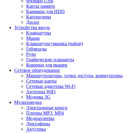
Флэшки USB
Карты памяти
Карманы для HDD
Картридеры
Диски
Устройства ввода
Клавиатуры
Мыши
Клавиатура+мышка (набор)
Геймпады
Рули
Графические планшеты
Коврики для мышек
Сетевое оборудование
Маршрутизаторы, точки доступа, коммутаторы
Сетевые карты
Сетевые адаптеры Wi-Fi
Антенны WiFi
Модемы 3G
Мультимедиа
Электронные книги
Плееры MP3, MP4
Медиаплееры
Диктофоны
Акустика