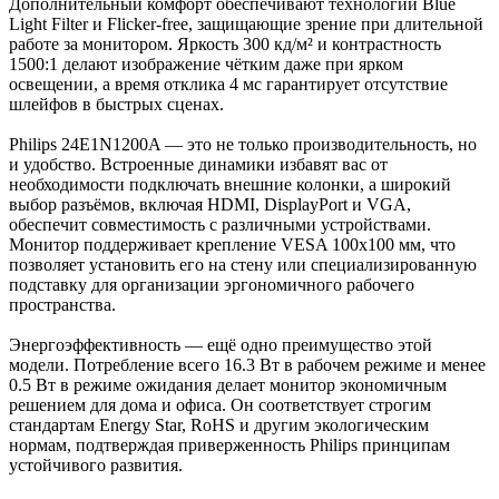
Дополнительный комфорт обеспечивают технологии Blue
Light Filter и Flicker-free, защищающие зрение при длительной
работе за монитором. Яркость 300 кд/м² и контрастность
1500:1 делают изображение чётким даже при ярком
освещении, а время отклика 4 мс гарантирует отсутствие
шлейфов в быстрых сценах.
Philips 24E1N1200A — это не только производительность, но
и удобство. Встроенные динамики избавят вас от
необходимости подключать внешние колонки, а широкий
выбор разъёмов, включая HDMI, DisplayPort и VGA,
обеспечит совместимость с различными устройствами.
Монитор поддерживает крепление VESA 100x100 мм, что
позволяет установить его на стену или специализированную
подставку для организации эргономичного рабочего
пространства.
Энергоэффективность — ещё одно преимущество этой
модели. Потребление всего 16.3 Вт в рабочем режиме и менее
0.5 Вт в режиме ожидания делает монитор экономичным
решением для дома и офиса. Он соответствует строгим
стандартам Energy Star, RoHS и другим экологическим
нормам, подтверждая приверженность Philips принципам
устойчивого развития.