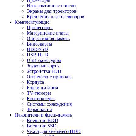
Проекторы
Интерактивные панели
Экраны для проекторов
Крепления для телевизоров
Комплектующие
Процессоры
Материнские платы
Оперативная память
Видеокарты
HDD/SSD
USB HUB
USB аксессуары
Звуковые карты
Устройства FDD
Оптические приводы
Корпуса
Блоки питания
TV-тюнеры
Контроллеры
Системы охлаждения
Термопасты
Накопители и флеш-память
Внешние HDD
Внешние SSD
Чехол для внешнего HDD