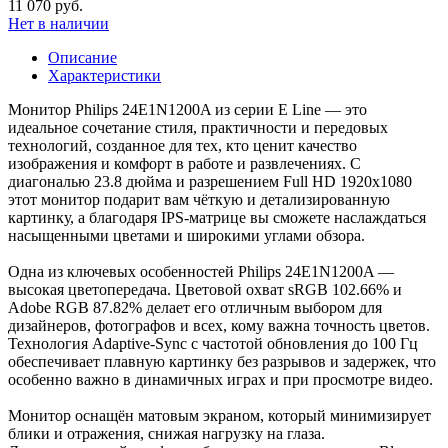
11 070 руб.
Нет в наличии
Описание
Характеристики
Монитор Philips 24E1N1200A из серии E Line — это
идеальное сочетание стиля, практичности и передовых
технологий, созданное для тех, кто ценит качество
изображения и комфорт в работе и развлечениях. С
диагональю 23.8 дюйма и разрешением Full HD 1920x1080
этот монитор подарит вам чёткую и детализированную
картинку, а благодаря IPS-матрице вы сможете наслаждаться
насыщенными цветами и широкими углами обзора.
Одна из ключевых особенностей Philips 24E1N1200A —
высокая цветопередача. Цветовой охват sRGB 102.66% и
Adobe RGB 87.82% делает его отличным выбором для
дизайнеров, фотографов и всех, кому важна точность цветов.
Технология Adaptive-Sync с частотой обновления до 100 Гц
обеспечивает плавную картинку без разрывов и задержек, что
особенно важно в динамичных играх и при просмотре видео.
Монитор оснащён матовым экраном, который минимизирует
блики и отражения, снижая нагрузку на глаза.