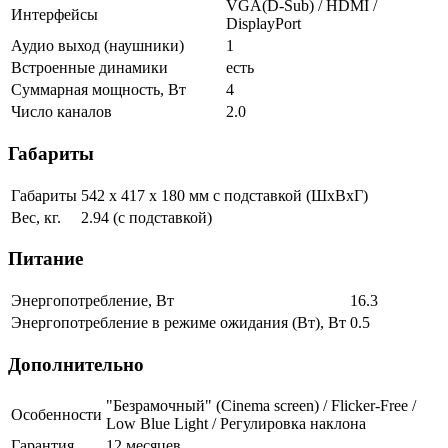
VGA(D-Sub) / HDMI /
Интерфейсы
DisplayPort
Аудио выход (наушники)
1
Встроенные динамики
есть
Суммарная мощность, Вт
4
Число каналов
2.0
Габариты
Габариты
542 х 417 х 180 мм с подставкой (ШхВхГ)
Вес, кг.
2.94 (с подставкой)
Питание
Энергопотребление, Вт
16.3
Энергопотребление в режиме ожидания (Вт), Вт
0.5
Дополнительно
"Безрамочный" (Сinema screen) / Flicker-Free /
Особенности
Low Blue Light / Регулировка наклона
Гарантия
12 месяцев