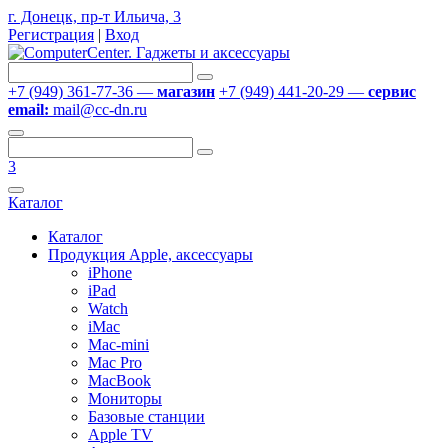
г. Донецк, пр-т Ильича, 3
Регистрация
|
Вход
+7 (949) 361-77-36 —
магазин
+7 (949) 441-20-29 —
сервис
email:
mail@cc-dn.ru
3
Каталог
Каталог
Продукция Apple, аксессуары
iPhone
iPad
Watch
iMac
Mac-mini
Mac Pro
MacBook
Мониторы
Базовые станции
Apple TV