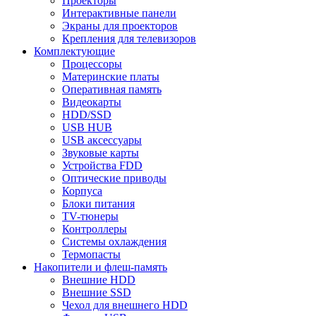
Проекторы
Интерактивные панели
Экраны для проекторов
Крепления для телевизоров
Комплектующие
Процессоры
Материнские платы
Оперативная память
Видеокарты
HDD/SSD
USB HUB
USB аксессуары
Звуковые карты
Устройства FDD
Оптические приводы
Корпуса
Блоки питания
TV-тюнеры
Контроллеры
Системы охлаждения
Термопасты
Накопители и флеш-память
Внешние HDD
Внешние SSD
Чехол для внешнего HDD