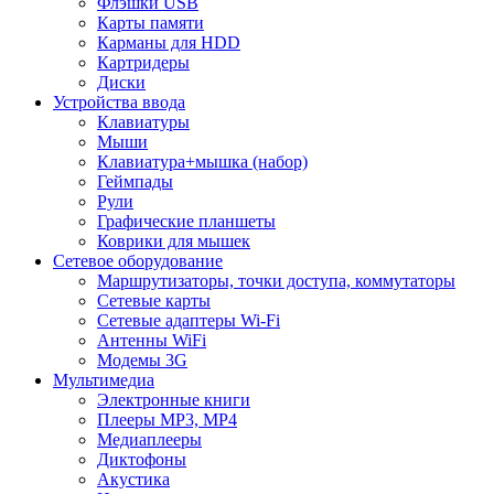
Флэшки USB
Карты памяти
Карманы для HDD
Картридеры
Диски
Устройства ввода
Клавиатуры
Мыши
Клавиатура+мышка (набор)
Геймпады
Рули
Графические планшеты
Коврики для мышек
Сетевое оборудование
Маршрутизаторы, точки доступа, коммутаторы
Сетевые карты
Сетевые адаптеры Wi-Fi
Антенны WiFi
Модемы 3G
Мультимедиа
Электронные книги
Плееры MP3, MP4
Медиаплееры
Диктофоны
Акустика