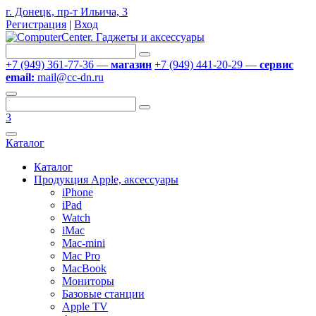
г. Донецк, пр-т Ильича, 3
Регистрация
|
Вход
+7 (949) 361-77-36 —
магазин
+7 (949) 441-20-29 —
сервис
email:
mail@cc-dn.ru
3
Каталог
Каталог
Продукция Apple, аксессуары
iPhone
iPad
Watch
iMac
Mac-mini
Mac Pro
MacBook
Мониторы
Базовые станции
Apple TV