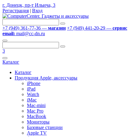
г. Донецк, пр-т Ильича, 3
Регистрация
|
Вход
+7 (949) 361-77-36 —
магазин
+7 (949) 441-20-29 —
сервис
email:
mail@cc-dn.ru
3
Каталог
Каталог
Продукция Apple, аксессуары
iPhone
iPad
Watch
iMac
Mac-mini
Mac Pro
MacBook
Мониторы
Базовые станции
Apple TV