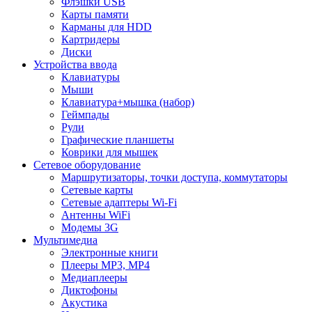
Флэшки USB
Карты памяти
Карманы для HDD
Картридеры
Диски
Устройства ввода
Клавиатуры
Мыши
Клавиатура+мышка (набор)
Геймпады
Рули
Графические планшеты
Коврики для мышек
Сетевое оборудование
Маршрутизаторы, точки доступа, коммутаторы
Сетевые карты
Сетевые адаптеры Wi-Fi
Антенны WiFi
Модемы 3G
Мультимедиа
Электронные книги
Плееры MP3, MP4
Медиаплееры
Диктофоны
Акустика