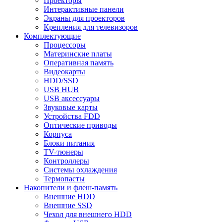
Проекторы
Интерактивные панели
Экраны для проекторов
Крепления для телевизоров
Комплектующие
Процессоры
Материнские платы
Оперативная память
Видеокарты
HDD/SSD
USB HUB
USB аксессуары
Звуковые карты
Устройства FDD
Оптические приводы
Корпуса
Блоки питания
TV-тюнеры
Контроллеры
Системы охлаждения
Термопасты
Накопители и флеш-память
Внешние HDD
Внешние SSD
Чехол для внешнего HDD