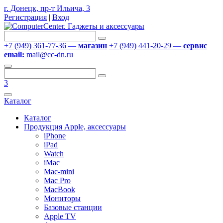
г. Донецк, пр-т Ильича, 3
Регистрация
|
Вход
+7 (949) 361-77-36 —
магазин
+7 (949) 441-20-29 —
сервис
email:
mail@cc-dn.ru
3
Каталог
Каталог
Продукция Apple, аксессуары
iPhone
iPad
Watch
iMac
Mac-mini
Mac Pro
MacBook
Мониторы
Базовые станции
Apple TV