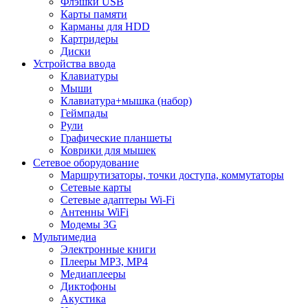
Флэшки USB
Карты памяти
Карманы для HDD
Картридеры
Диски
Устройства ввода
Клавиатуры
Мыши
Клавиатура+мышка (набор)
Геймпады
Рули
Графические планшеты
Коврики для мышек
Сетевое оборудование
Маршрутизаторы, точки доступа, коммутаторы
Сетевые карты
Сетевые адаптеры Wi-Fi
Антенны WiFi
Модемы 3G
Мультимедиа
Электронные книги
Плееры MP3, MP4
Медиаплееры
Диктофоны
Акустика