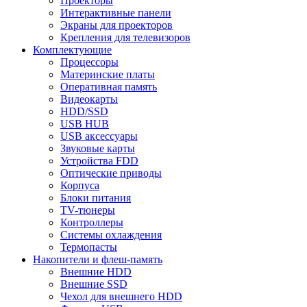
Проекторы
Интерактивные панели
Экраны для проекторов
Крепления для телевизоров
Комплектующие
Процессоры
Материнские платы
Оперативная память
Видеокарты
HDD/SSD
USB HUB
USB аксессуары
Звуковые карты
Устройства FDD
Оптические приводы
Корпуса
Блоки питания
TV-тюнеры
Контроллеры
Системы охлаждения
Термопасты
Накопители и флеш-память
Внешние HDD
Внешние SSD
Чехол для внешнего HDD