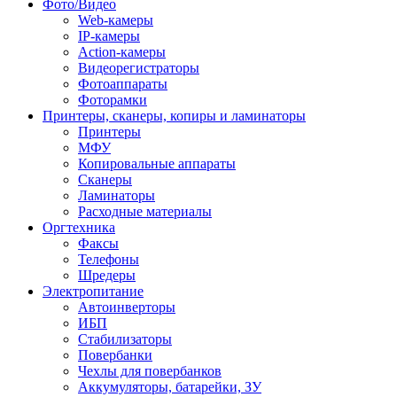
Фото/Видео
Web-камеры
IP-камеры
Action-камеры
Видеорегистраторы
Фотоаппараты
Фоторамки
Принтеры, сканеры, копиры и ламинаторы
Принтеры
МФУ
Копировальные аппараты
Сканеры
Ламинаторы
Расходные материалы
Оргтехника
Факсы
Телефоны
Шредеры
Электропитание
Автоинверторы
ИБП
Стабилизаторы
Повербанки
Чехлы для повербанков
Аккумуляторы, батарейки, ЗУ