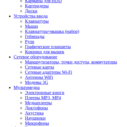
Карманы для HDD
Картридеры
Диски
Устройства ввода
Клавиатуры
Мыши
Клавиатура+мышка (набор)
Геймпады
Рули
Графические планшеты
Коврики для мышек
Сетевое оборудование
Маршрутизаторы, точки доступа, коммутаторы
Сетевые карты
Сетевые адаптеры Wi-Fi
Антенны WiFi
Модемы 3G
Мультимедиа
Электронные книги
Плееры MP3, MP4
Медиаплееры
Диктофоны
Акустика
Наушники
Микрофоны