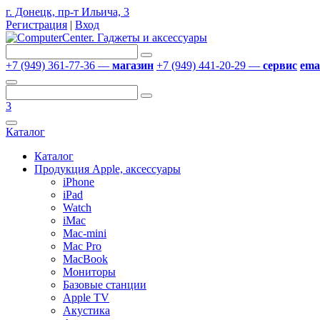
г. Донецк, пр-т Ильича, 3
Регистрация
|
Вход
+7 (949) 361-77-36 —
магазин
+7 (949) 441-20-29 —
сервис
emai
3
Каталог
Каталог
Продукция Apple, аксессуары
iPhone
iPad
Watch
iMac
Mac-mini
Mac Pro
MacBook
Мониторы
Базовые станции
Apple TV
Акустика