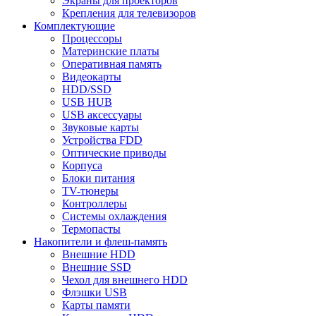
Экраны для проекторов
Крепления для телевизоров
Комплектующие
Процессоры
Материнские платы
Оперативная память
Видеокарты
HDD/SSD
USB HUB
USB аксессуары
Звуковые карты
Устройства FDD
Оптические приводы
Корпуса
Блоки питания
TV-тюнеры
Контроллеры
Системы охлаждения
Термопасты
Накопители и флеш-память
Внешние HDD
Внешние SSD
Чехол для внешнего HDD
Флэшки USB
Карты памяти