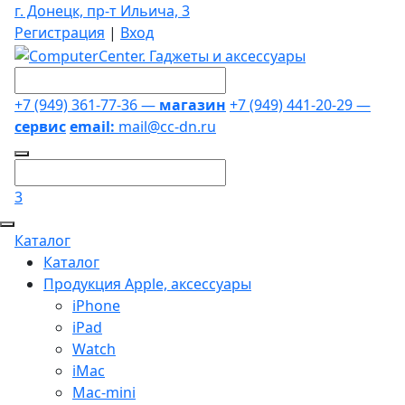
г. Донецк, пр-т Ильича, 3
Регистрация
|
Вход
+7 (949) 361-77-36 —
магазин
+7 (949) 441-20-29 —
сервис
email:
mail@cc-dn.ru
3
Каталог
Каталог
Продукция Apple, аксессуары
iPhone
iPad
Watch
iMac
Mac-mini