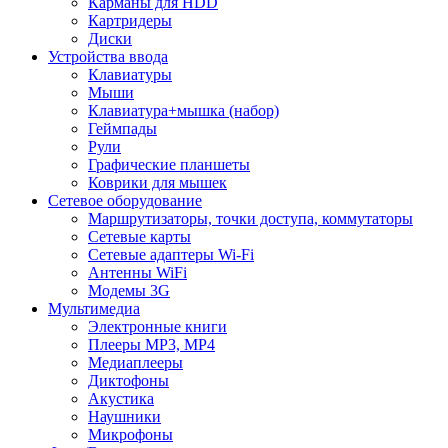
Карманы для HDD
Картридеры
Диски
Устройства ввода
Клавиатуры
Мыши
Клавиатура+мышка (набор)
Геймпады
Рули
Графические планшеты
Коврики для мышек
Сетевое оборудование
Маршрутизаторы, точки доступа, коммутаторы
Сетевые карты
Сетевые адаптеры Wi-Fi
Антенны WiFi
Модемы 3G
Мультимедиа
Электронные книги
Плееры MP3, MP4
Медиаплееры
Диктофоны
Акустика
Наушники
Микрофоны