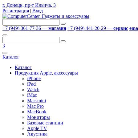
г. Донецк, пр-т Ильича, 3
Регистрация
|
Вход
+7 (949) 361-77-36 —
магазин
+7 (949) 441-20-29 —
сервис
emai
3
Каталог
Каталог
Продукция Apple, аксессуары
iPhone
iPad
Watch
iMac
Mac-mini
Mac Pro
MacBook
Мониторы
Базовые станции
Apple TV
Акустика