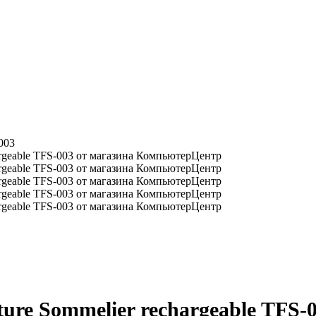
003
ure Sommelier rechargeable TFS-