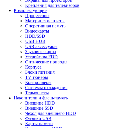
Экраны для проекторов
Крепления для телевизоров
Комплектующие
Процессоры
Материнские платы
Оперативная память
Видеокарты
HDD/SSD
USB HUB
USB аксессуары
Звуковые карты
Устройства FDD
Оптические приводы
Корпуса
Блоки питания
TV-тюнеры
Контроллеры
Системы охлаждения
Термопасты
Накопители и флеш-память
Внешние HDD
Внешние SSD
Чехол для внешнего HDD
Флэшки USB
Карты памяти