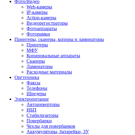
Фото/Видео
Web-камеры
IP-камеры
Action-камеры
Видеорегистраторы
Фотоаппараты
Фоторамки
Принтеры, сканеры, копиры и ламинаторы
Принтеры
МФУ
Копировальные аппараты
Сканеры
Ламинаторы
Расходные материалы
Оргтехника
Факсы
Телефоны
Шредеры
Электропитание
Автоинверторы
ИБП
Стабилизаторы
Повербанки
Чехлы для повербанков
Аккумуляторы, батарейки, ЗУ