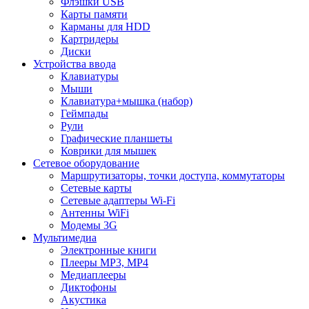
Флэшки USB
Карты памяти
Карманы для HDD
Картридеры
Диски
Устройства ввода
Клавиатуры
Мыши
Клавиатура+мышка (набор)
Геймпады
Рули
Графические планшеты
Коврики для мышек
Сетевое оборудование
Маршрутизаторы, точки доступа, коммутаторы
Сетевые карты
Сетевые адаптеры Wi-Fi
Антенны WiFi
Модемы 3G
Мультимедиа
Электронные книги
Плееры MP3, MP4
Медиаплееры
Диктофоны
Акустика