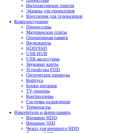
Проекторы
Интерактивные панели
Экраны для проекторов
Крепления для телевизоров
Комплектующие
Процессоры
Материнские платы
Оперативная память
Видеокарты
HDD/SSD
USB HUB
USB аксессуары
Звуковые карты
Устройства FDD
Оптические приводы
Корпуса
Блоки питания
TV-тюнеры
Контроллеры
Системы охлаждения
Термопасты
Накопители и флеш-память
Внешние HDD
Внешние SSD
Чехол для внешнего HDD