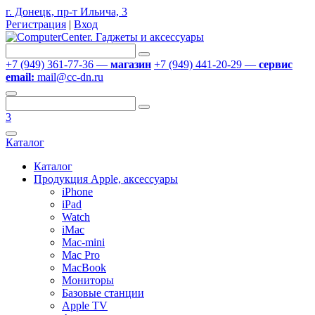
г. Донецк, пр-т Ильича, 3
Регистрация
|
Вход
+7 (949) 361-77-36 —
магазин
+7 (949) 441-20-29 —
сервис
email:
mail@cc-dn.ru
3
Каталог
Каталог
Продукция Apple, аксессуары
iPhone
iPad
Watch
iMac
Mac-mini
Mac Pro
MacBook
Мониторы
Базовые станции
Apple TV